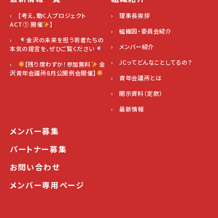
› 【考え、動く人プロジェクト
› 理事長挨拶
ACT① 開催
】
› 組織図・委員会紹介
›
金沢の未来を担う若者たちの
› メンバー紹介
本気の提言を、ぜひご覧ください
› JCってどんなことしてるの？
›
【残り席わずか！参加無料
金
沢青年会議所8月公開例会開催】
› 青年会議所とは
› 開示資料（定款）
› 最新情報
メンバー募集
パートナー募集
お問い合わせ
メンバー専用ページ