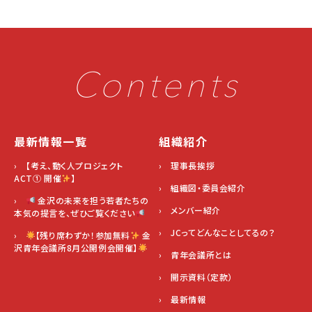
Contents
最新情報一覧
組織紹介
› 【考え、動く人プロジェクト
› 理事長挨拶
ACT① 開催
】
› 組織図・委員会紹介
›
金沢の未来を担う若者たちの
› メンバー紹介
本気の提言を、ぜひご覧ください
› JCってどんなことしてるの？
›
【残り席わずか！参加無料
金
沢青年会議所8月公開例会開催】
› 青年会議所とは
› 開示資料（定款）
› 最新情報