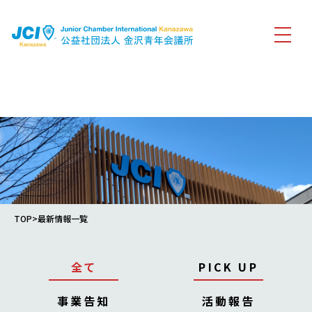
Warning
: Attempt to read property "term_id" on false in
/home/jk20210101/kanazawa-jc.org/public_html/wp-
content/themes/jci_kanazawa_2022/archive.php
on line
4
TOP
>最新情報一覧
全て
PICK UP
事業告知
活動報告