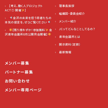
› 【考え、動く人プロジェクト
› 理事長挨拶
ACT① 開催
】
› 組織図・委員会紹介
›
金沢の未来を担う若者たちの
› メンバー紹介
本気の提言を、ぜひご覧ください
› JCってどんなことしてるの？
›
【残り席わずか！参加無料
金
沢青年会議所8月公開例会開催】
› 青年会議所とは
› 開示資料（定款）
› 最新情報
メンバー募集
パートナー募集
お問い合わせ
メンバー専用ページ