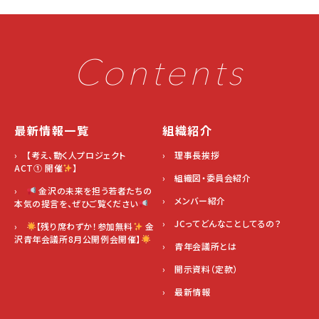
Contents
最新情報一覧
組織紹介
› 【考え、動く人プロジェクト
› 理事長挨拶
ACT① 開催
】
› 組織図・委員会紹介
›
金沢の未来を担う若者たちの
› メンバー紹介
本気の提言を、ぜひご覧ください
› JCってどんなことしてるの？
›
【残り席わずか！参加無料
金
沢青年会議所8月公開例会開催】
› 青年会議所とは
› 開示資料（定款）
› 最新情報