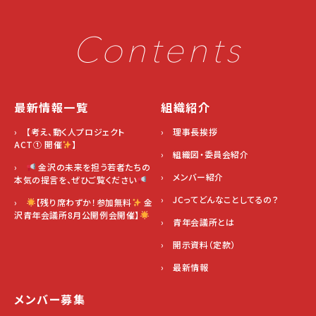
Contents
最新情報一覧
組織紹介
› 【考え、動く人プロジェクト
› 理事長挨拶
ACT① 開催
】
› 組織図・委員会紹介
›
金沢の未来を担う若者たちの
› メンバー紹介
本気の提言を、ぜひご覧ください
› JCってどんなことしてるの？
›
【残り席わずか！参加無料
金
沢青年会議所8月公開例会開催】
› 青年会議所とは
› 開示資料（定款）
› 最新情報
メンバー募集