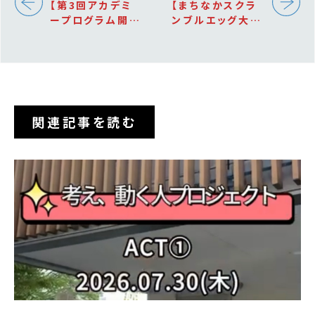
【第3回アカデミ
【まちなかスクラ
ープログラム開
ンブルエッグ大作
催！】
戦 ACTION「BR
AKE」開催！】
関連記事を読む
PICK UP