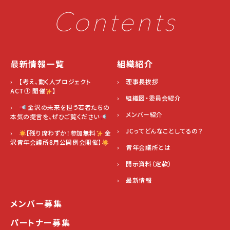
Contents
最新情報一覧
組織紹介
› 【考え、動く人プロジェクト
› 理事長挨拶
ACT① 開催
】
› 組織図・委員会紹介
›
金沢の未来を担う若者たちの
› メンバー紹介
本気の提言を、ぜひご覧ください
› JCってどんなことしてるの？
›
【残り席わずか！参加無料
金
沢青年会議所8月公開例会開催】
› 青年会議所とは
› 開示資料（定款）
› 最新情報
メンバー募集
パートナー募集